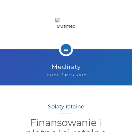
DLA PACJENTA
DLA GABINETÓW
KONTAKT
ZAMÓW WIZYTĘ
O NAS
22 602 07 07
Mediraty
USŁUGI
HOME
MEDIRATY
DLA PACJENTA
DLA GABINETÓW
Spłaty ratalne
KONTAKT
Finansowanie i
ZAMÓW WIZYTĘ