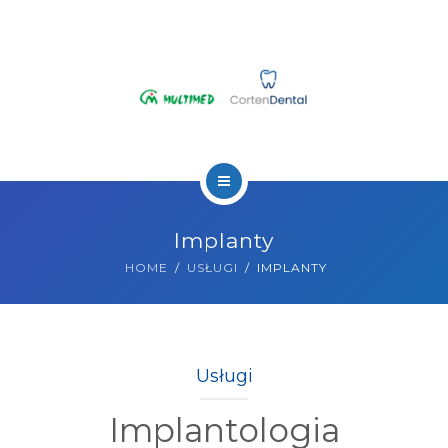
DLA PACJENTA
DLA GABINETÓW
KONTAKT
ZAMÓW WIZYTĘ
O NAS
22 602 07 07
Implanty
USŁUGI
HOME
USŁUGI
IMPLANTY
DLA PACJENTA
DLA GABINETÓW
Usługi
KONTAKT
Implantologia