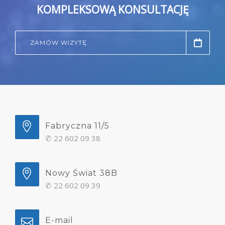
KOMPLEKSOWĄ KONSULTACJĘ
ZAMÓW WIZYTĘ
Fabryczna 11/5
✆
22 602 09 38
Nowy Świat 38B
✆
22 602 09 39
E-mail